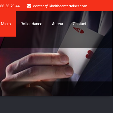
 68 58 79 44
contact@kimitheentertainer.com
Micro
Roller dance
Auteur
Contact