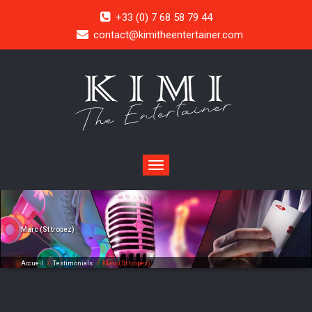
+33 (0) 7 68 58 79 44
contact@kimitheentertainer.com
Toggle
navigation
Marc (St tropez)
Accueil
/
Testimonials
/
Marc (St tropez)